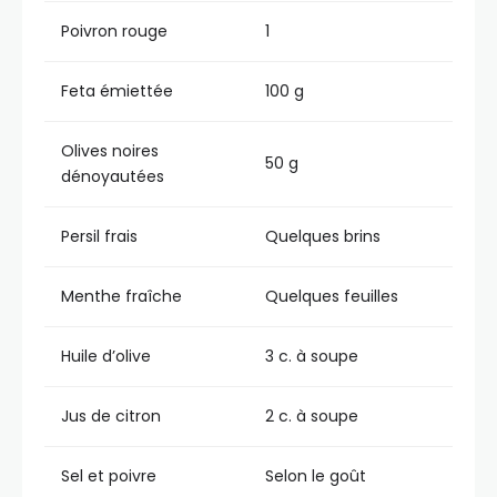
Poivron rouge
1
Feta émiettée
100 g
Olives noires
50 g
dénoyautées
Persil frais
Quelques brins
Menthe fraîche
Quelques feuilles
Huile d’olive
3 c. à soupe
Jus de citron
2 c. à soupe
Sel et poivre
Selon le goût