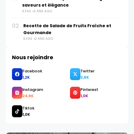
saveurs et élégance
ILYAS
2 ANS AGO
02
Recette de Salade de Fruits Fraîche et
Gourmande
ILYAS
2 ANS AGO
Nous rejoindre
Facebook
Twitter
1,2K
3,6K
Instagram
Pinterest
24,6K
1,0K
Tiktok
1,0K