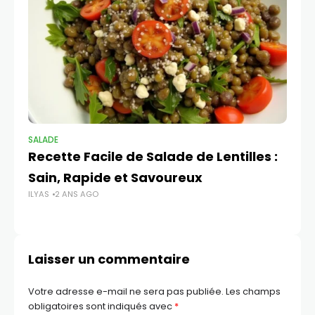
SALADE
SA
Recette Facile de Salade de Lentilles :
Re
Sain, Rapide et Savoureux
M
ILYAS
2 ANS AGO
ILY
Laisser un commentaire
Votre adresse e-mail ne sera pas publiée.
Les champs
obligatoires sont indiqués avec
*