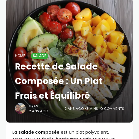
HOME
SALADE
Recette de Salade
Composée : Un Plat
Frais et Équilibré
ILYAS
2 ANS AGO
3 MINS
0 COMMENTS
2 ANS AGO
La
salade composée
est un plat polyvalent,