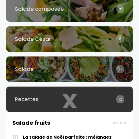
Salade composée​
26
Salade César
6
Salade
77
x
Recettes
12
Salade fruits
Voir plus
01
La salade de Noël parfaite : mélangez