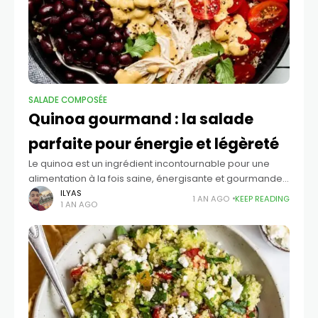
SALADE COMPOSÉE​
Quinoa gourmand : la salade
parfaite pour énergie et légèreté
Le quinoa est un ingrédient incontournable pour une
alimentation à la fois saine, énergisante et gourmande.
Riche en protéines complètes, en fibres et en
ILYAS
1 AN AGO
KEEP READING
1 AN AGO
micronutriments essentiels, il est la base