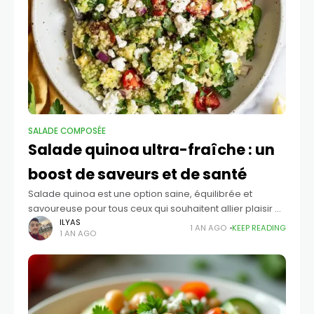
SALADE COMPOSÉE​
Salade quinoa ultra-fraîche : un
boost de saveurs et de santé
Salade quinoa est une option saine, équilibrée et
savoureuse pour tous ceux qui souhaitent allier plaisir et
bien-être dans leur alimentation. Facile à préparer, elle
ILYAS
1 AN AGO
KEEP READING
1 AN AGO
offre une grande variété d'associations