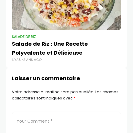
SALADE DE RIZ​
SA
Salade de Riz : Une Recette
Re
Polyvalente et Délicieuse
M
ILYAS
2 ANS AGO
ILY
Laisser un commentaire
Votre adresse e-mail ne sera pas publiée.
Les champs
obligatoires sont indiqués avec
*