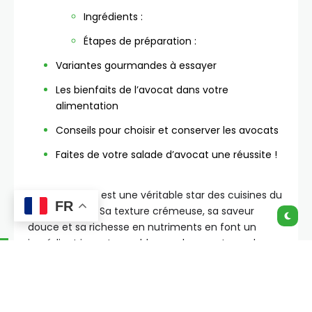
Ingrédients :
Étapes de préparation :
Variantes gourmandes à essayer
Les bienfaits de l’avocat dans votre
alimentation
Conseils pour choisir et conserver les avocats
Faites de votre salade d’avocat une réussite !
Salade avocat est une véritable star des cuisines du
FR
monde entier. Sa texture crémeuse, sa saveur
douce et sa richesse en nutriments en font un
ingrédient incontournable pour les amateurs de
salades. Une salade d’avocat est non seulement
délicieuse, mais également bénéfique pour la santé.
Découvrez dans cet article tout ce qu’il faut savoir
pour préparer une salade d’avocat parfaite, de ses