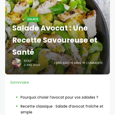
HOME
SALADE
Salade Avocat : Une
Recette Savoureuse et
Santé
ILYAS
2 ANS AGO
3 MINS
0 COMMENTS
2 ANS AGO
Sommaire
Pourquoi choisir l’avocat pour vos salades ?
Recette classique : Salade d’avocat fraîche et
simple