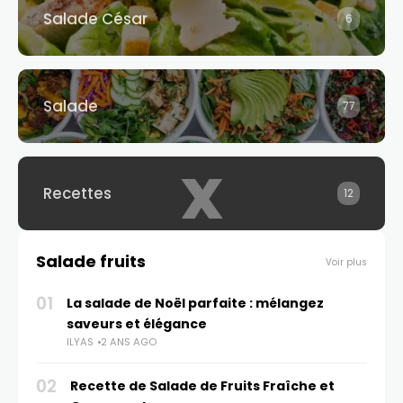
Salade César
6
Salade
77
x
Recettes
12
Salade fruits
Voir plus
01
La salade de Noël parfaite : mélangez
saveurs et élégance
ILYAS
2 ANS AGO
02
Recette de Salade de Fruits Fraîche et