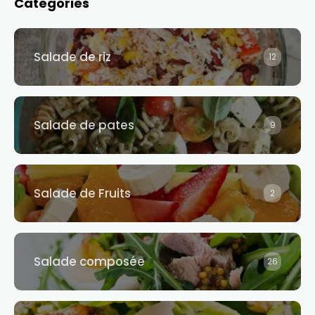
Categories
Salade de riz​
12
Salade de pates​
9
Salade de Fruits
2
Salade composée​
26