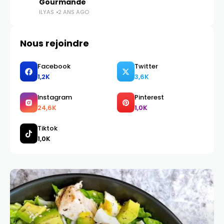
Gourmande
ILYAS
2 ANS AGO
Nous rejoindre
Facebook
Twitter
1,2K
3,6K
Instagram
Pinterest
24,6K
1,0K
Tiktok
1,0K